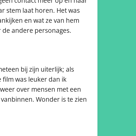
 geen contact meer op en haar
aar stem laat horen. Het was
aankijken en wat ze van hem
oor de andere personages.
een bij zijn uiterlijk; als
e film was leuker dan ik
ok weer over mensen met een
vanbinnen. Wonder is te zien