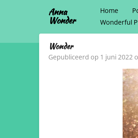
Ga
Anna
Home
Po
Wonder
direct
Wonderful P
naar
de
Wonder
hoofdinhoud
Gepubliceerd op 1 juni 2022 