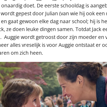
jk onaardig doet. De eerste schooldag is aang
j wordt gepest door Julian (van wie hij ook een 
p en gaat gewoon elke dag naar school; hij is 
ck, ze doen leuke dingen samen. Totdat Jack e
. Auggie wordt getroost door zijn moeder en v
er alles vreselijk is voor Auggie ontstaat er 
aren om zich heen.