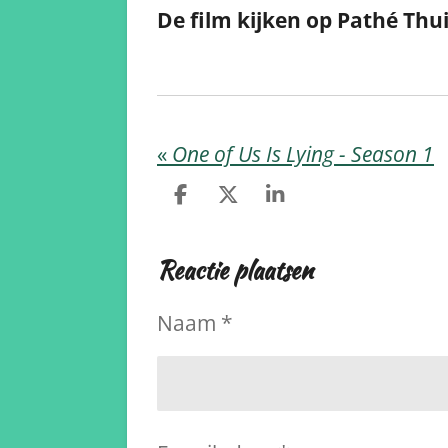
De film kijken op Pathé Thui
«
One of Us Is Lying - Season 1
D
D
S
e
e
h
l
e
a
Reactie plaatsen
e
l
r
n
e
Naam *