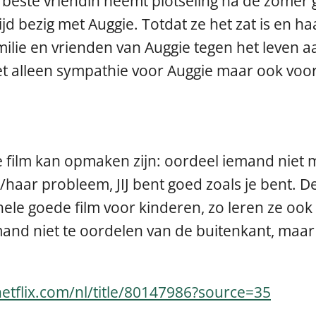
 beste vriendin neemt plotseling na de zomer
ijd bezig met Auggie. Totdat ze het zat is en h
milie en vrienden van Auggie tegen het leven 
r niet alleen sympathie voor Auggie maar ook v
 film kan opmaken zijn: oordeel iemand niet met
jn/haar probleem, JIJ bent goed zoals je bent. D
 hele goede film voor kinderen, zo leren ze o
nd niet te oordelen van de buitenkant, maar 
etflix.com/nl/title/80147986?source=35