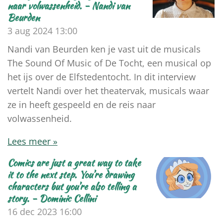
naar volwassenheid. - Nandi van
Beurden
3 aug 2024
13:00
Nandi van Beurden ken je vast uit de musicals
The Sound Of Music of De Tocht, een musical op
het ijs over de Elfstedentocht. In dit interview
vertelt Nandi over het theatervak, musicals waar
ze in heeft gespeeld en de reis naar
volwassenheid.
Lees meer »
Comics are just a great way to take
it to the next step. You’re drawing
characters but you’re also telling a
story. - Dominic Cellini
16 dec 2023
16:00