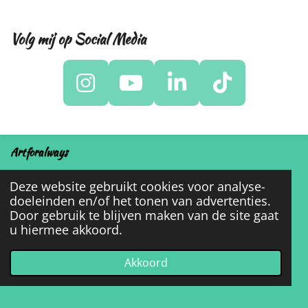
Volg mij op Social Media
I
Y
L
T
n
o
i
i
s
u
n
k
t
T
k
T
Artforalways
a
u
e
o
Portfolio
Deze website gebruikt cookies voor analyse-
g
b
d
k
doeleinden en/of het tonen van advertenties.
Over mij
Door gebruik te blijven maken van de site gaat
r
e
I
u hiermee akkoord.
Contact
a
n
m
Akkoord
KVK: 82175837
BTW nr: NL003650410B89