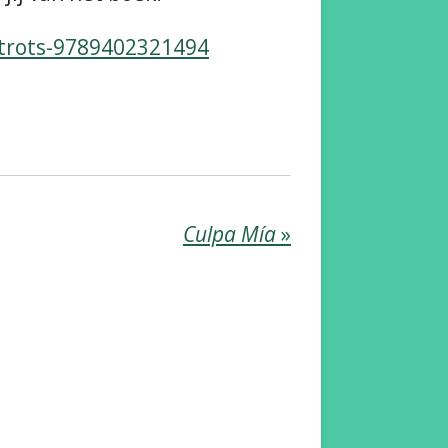
-trots-9789402321494
Culpa Mía
»