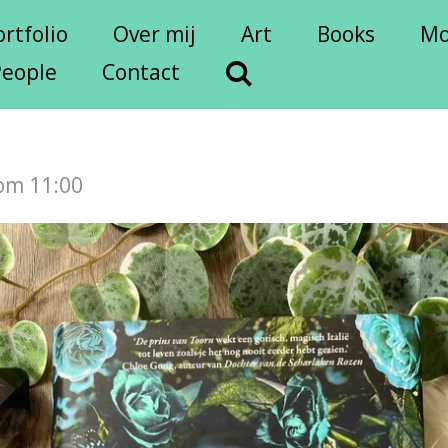
ortfolio
Over mij
Art
Books
Mo
People
Contact
om 11:00