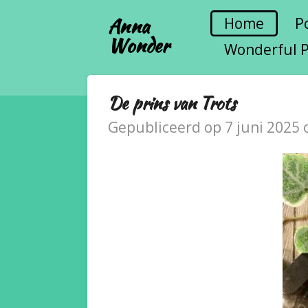
Ga
Anna
Home
P
Wonder
direct
Wonderful 
naar
de
De prins van Trots
hoofdinhoud
Gepubliceerd op 7 juni 2025 