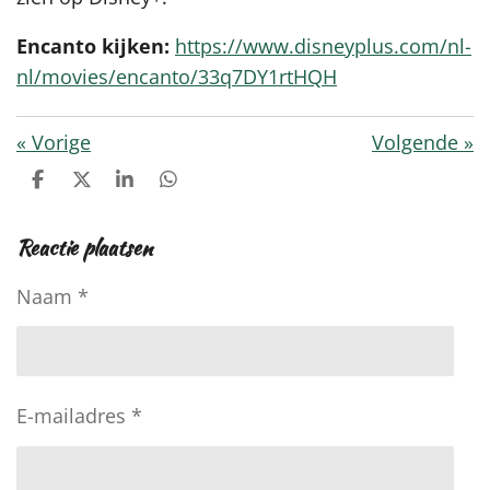
Encanto kijken:
https://www.disneyplus.com/nl-
nl/movies/encanto/33q7DY1rtHQH
«
Vorige
Volgende
»
D
D
S
D
e
e
h
e
l
e
a
l
Reactie plaatsen
e
l
r
e
n
e
n
Naam *
E-mailadres *