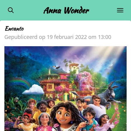
Ga
Anna Wonder
direct
naar
Encanto
de
Gepubliceerd op 19 februari 2022 om 13:00
hoofdinhoud