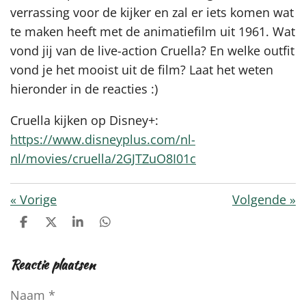
verrassing voor de kijker en zal er iets komen wat
te maken heeft met de animatiefilm uit 1961. Wat
vond jij van de live-action Cruella? En welke outfit
vond je het mooist uit de film? Laat het weten
hieronder in de reacties :)
Cruella kijken op Disney+:
https://www.disneyplus.com/nl-
nl/movies/cruella/2GJTZuO8I01c
«
Vorige
Volgende
»
D
D
S
D
e
e
h
e
l
e
a
l
Reactie plaatsen
e
l
r
e
n
e
n
Naam *