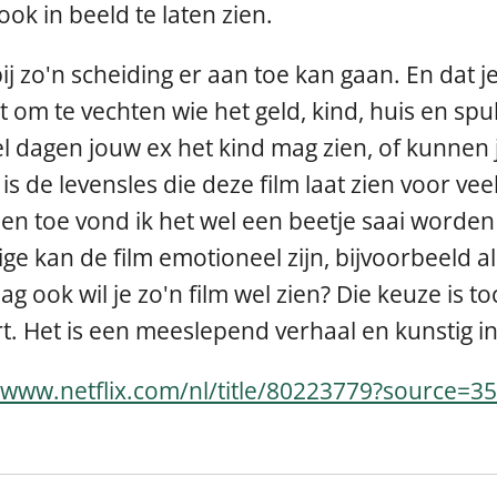
ok in beeld te laten zien.
ij zo'n scheiding er aan toe kan gaan. En dat j
 om te vechten wie het geld, kind, huis en spull
l dagen jouw ex het kind mag zien, of kunnen
 de levensles die deze film laat zien voor veel 
 Af en toe vond ik het wel een beetje saai wor
 kan de film emotioneel zijn, bijvoorbeeld als
 ook wil je zo'n film wel zien? Die keuze is to
ert. Het is een meeslepend verhaal en kunstig in
/www.netflix.com/nl/title/80223779?source=35