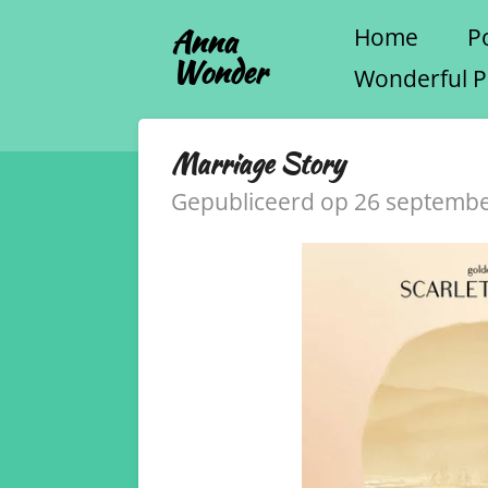
Ga
Anna
Home
Po
Wonder
direct
Wonderful P
naar
de
Marriage Story
hoofdinhoud
Gepubliceerd op 26 septemb