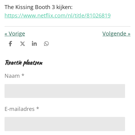
The Kissing Booth 3 kijken:
https://www.netflix.com/nl/title/81026819
«
Vorige
Volgende
»
D
D
S
D
e
e
h
e
l
e
a
l
Reactie plaatsen
e
l
r
e
n
e
n
Naam *
E-mailadres *