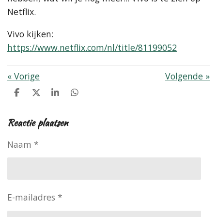
Netflix.
Vivo kijken:
https://www.netflix.com/nl/title/81199052
«
Vorige
Volgende
»
D
D
S
D
e
e
h
e
l
e
a
l
Reactie plaatsen
e
l
r
e
n
e
n
Naam *
E-mailadres *