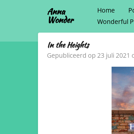
Ga
Anna
Home
Po
Wonder
direct
Wonderful P
naar
de
In the Heights
hoofdinhoud
Gepubliceerd op 23 juli 2021