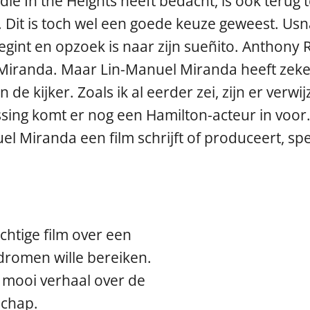
e In the Heights heeft bedacht, is ook terug te
. Dit is toch wel een goede keuze geweest. Usn
begint en opzoek is naar zijn sueñito. Anthony
 Miranda. Maar Lin-Manuel Miranda heeft zeker 
n de kijker. Zoals ik al eerder zei, zijn er verw
assing komt er nog een Hamilton-acteur in vo
l Miranda een film schrijft of produceert, spe
chtige film over een
dromen wille bereiken.
n mooi verhaal over de
schap.