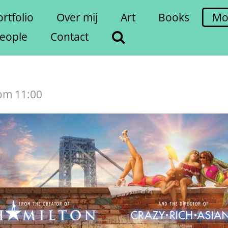
rtfolio
Over mij
Art
Books
Mo
eople
Contact
 om 11:00