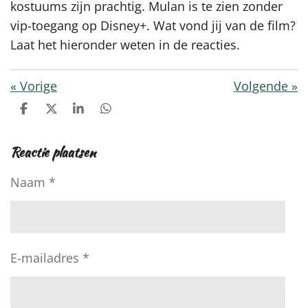
kostuums zijn prachtig. Mulan is te zien zonder
vip-toegang op Disney+. Wat vond jij van de film?
Laat het hieronder weten in de reacties.
«
Vorige
Volgende
»
D
D
S
D
e
e
h
e
l
e
a
l
Reactie plaatsen
e
l
r
e
n
e
n
Naam *
E-mailadres *