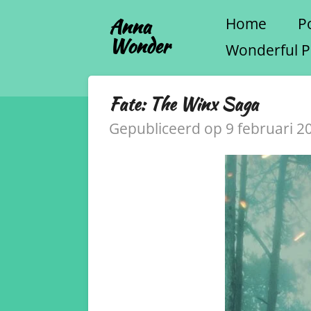
Ga
Anna
Home
Po
Wonder
direct
Wonderful P
naar
de
Fate: The Winx Saga
hoofdinhoud
Gepubliceerd op 9 februari 2