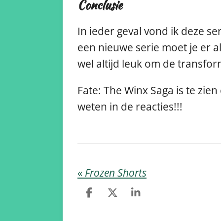
Conclusie
In ieder geval vond ik deze ser
een nieuwe serie moet je er al
wel altijd leuk om de transfor
Fate: The Winx Saga is te zien
weten in de reacties!!!
«
Frozen Shorts
D
D
S
e
e
h
l
e
a