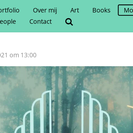
rtfolio
Over mij
Art
Books
Mo
eople
Contact
021 om 13:00