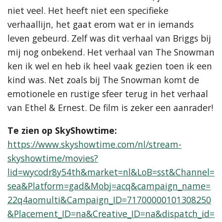
niet veel. Het heeft niet een specifieke
verhaallijn, het gaat erom wat er in iemands
leven gebeurd. Zelf was dit verhaal van Briggs bij
mij nog onbekend. Het verhaal van The Snowman
ken ik wel en heb ik heel vaak gezien toen ik een
kind was. Net zoals bij The Snowman komt de
emotionele en rustige sfeer terug in het verhaal
van Ethel & Ernest. De film is zeker een aanrader!
Te zien op SkyShowtime:
https://www.skyshowtime.com/nl/stream-
skyshowtime/movies?
lid=wycodr8y54th&market=nl&LoB=sst&Channel=
sea&Platform=gad&Mobj=acq&campaign_name=
22q4aomulti&Campaign_ID=71700000101308250
&Placement_ID=na&Creative_ID=na&dispatch_id=