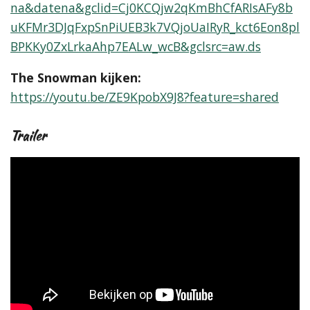
na&datena&gclid=Cj0KCQjw2qKmBhCfARIsAFy8b
uKFMr3DJqFxpSnPiUEB3k7VQjoUaIRyR_kct6Eon8pl
BPKKy0ZxLrkaAhp7EALw_wcB&gclsrc=aw.ds
The Snowman kijken:
https://youtu.be/ZE9KpobX9J8?feature=shared
Trailer