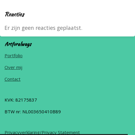
Reacties
Er zijn geen reacties geplaatst.
Artforalways
Portfolio
Over mij
Contact
KVK: 82175837
BTW nr: NL003650410B89
Privacyverklaring/Privacy Statement