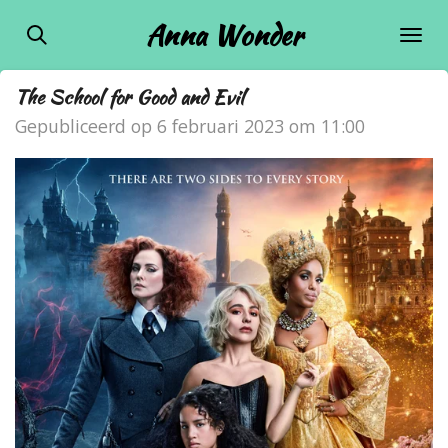
Ga
Anna Wonder
direct
naar
The School for Good and Evil
de
Gepubliceerd op 6 februari 2023 om 11:00
hoofdinhoud