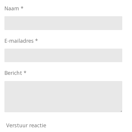
n
e
n
Naam *
E-mailadres *
Bericht *
Verstuur reactie