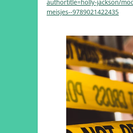
authortitle=holly-jackson/moo
meisjes--9789021422435