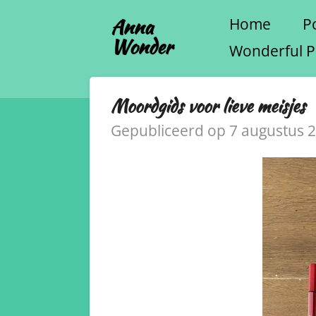
Ga
Anna
Home
Po
Wonder
direct
Wonderful P
naar
de
Moordgids voor lieve meisjes
hoofdinhoud
Gepubliceerd op 7 augustus 