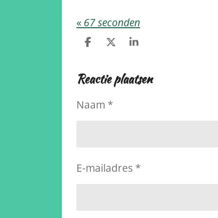
«
67 seconden
D
D
S
e
e
h
l
e
a
Reactie plaatsen
e
l
r
n
e
Naam *
E-mailadres *