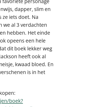
n favoriete personage
enwijs, dapper, slim en
 ze iets doet. Na
 we al 3 verdachten
en hebben. Het einde
ook opeens een hele
at dit boek lekker weg
Jackson heeft ook al
meisje, kwaad bloed. En
 verschenen is in het
 kopen:
rijen/boek?