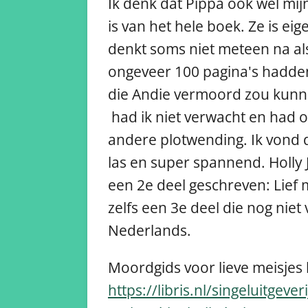
Ik denk dat Pippa ook wel mij
is van het hele boek. Ze is eig
denkt soms niet meteen na als
ongeveer 100 pagina's hadden
die Andie vermoord zou kunn
had ik niet verwacht en had 
andere plotwending. Ik vond d
las en super spannend. Holly 
een 2e deel geschreven: Lief 
zelfs een 3e deel die nog niet
Nederlands.
Moordgids voor lieve meisjes
https://libris.nl/singeluitgeve