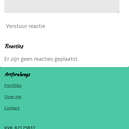
Verstuur reactie
Reacties
Er zijn geen reacties geplaatst.
Artforalways
Portfolio
Over mij
Contact
KVK: 82175837