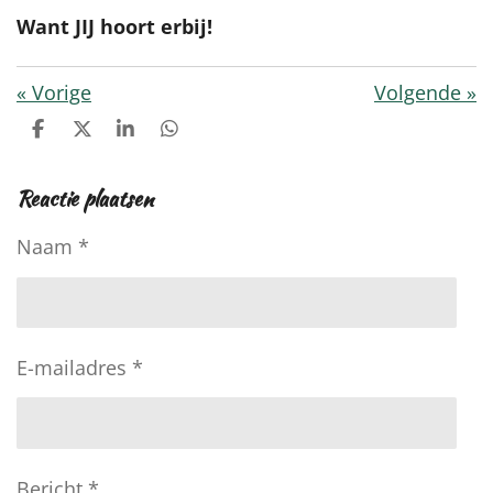
Want JIJ hoort erbij!
«
Vorige
Volgende
»
D
D
S
D
e
e
h
e
l
e
a
l
Reactie plaatsen
e
l
r
e
n
e
n
Naam *
E-mailadres *
Bericht *