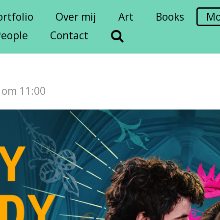
ortfolio
Over mij
Art
Books
Mo
People
Contact
 om 11:00