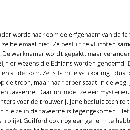
vader wordt haar oom de erfgenaam van de fa
l ze helemaal niet. Ze besluit te vluchten 
 De werknemer wordt gepakt, maar verandert 
, zijn er wezens die Ethians worden genoemd. 
en andersom. Ze is familie van koning Eduard
 op de troon, maar haar broer staat in de weg.
 een taveerne. Daar ontmoet ze een mysterie
rs voor de trouwerij. Jane besluit toch te t
jn die ze in de taveerne is tegengekomen. Het
an blijkt Guilford ook nog een geheim te he