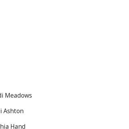
di Meadows
ton
and