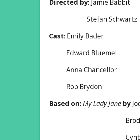
Directed by:
Jamie Babbit
Stefan Schwartz
Cast:
Emily Bader
Edward Bluemel
Anna Chancellor
Rob Brydon
Based on:
My Lady Jane
by
Jo
Brodi Ash
Cynthia H