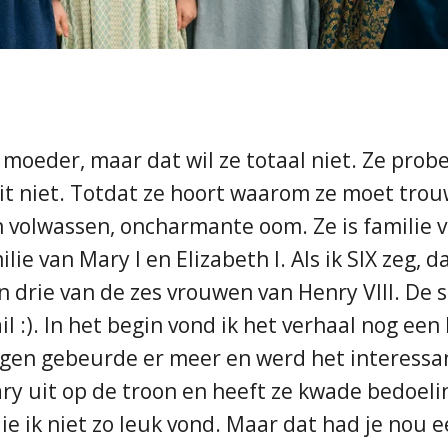
oeder, maar dat wil ze totaal niet. Ze prob
dit niet. Totdat ze hoort waarom ze moet tro
volwassen, oncharmante oom. Ze is familie v
lie van Mary I en Elizabeth I. Als ik SIX zeg, d
n drie van de zes vrouwen van Henry VIII. De s
il :). In het begin vond ik het verhaal nog een 
ingen gebeurde er meer en werd het interessa
Mary uit op de troon en heeft ze kwade bedoel
ie ik niet zo leuk vond. Maar dat had je nou e