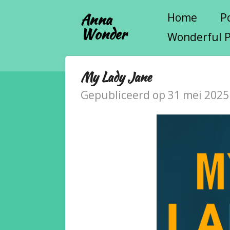
Ga
Anna
Home
P
Wonder
direct
Wonderful 
naar
de
My Lady Jane
hoofdinhoud
Gepubliceerd op 31 mei 2025