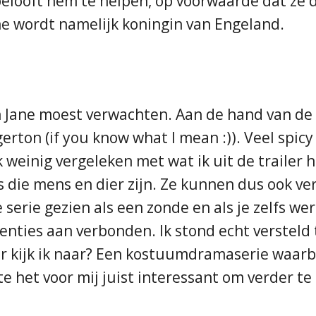
belooft hem te helpen, op voorwaarde dat ze d
e wordt namelijk koningin van Engeland.
an Jane moest verwachten. Aan de hand van de 
gerton (if you know what I mean :)). Veel spicy 
k weinig vergeleken met wat ik uit de trailer
ns die mens en dier zijn. Ze kunnen dus ook v
serie gezien als een zonde en als je zelfs we
uenties aan verbonden. Ik stond echt versteld
r kijk ik naar? Een kostuumdramaserie waarb
het voor mij juist interessant om verder te k