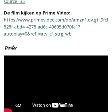
source=35
De film kijken op Prime Video:
https://www.primevideo.com/dp/amzn1.dv.gti.9fcf
828f-abd4-4278-ad6c-49695d070fa1?
autoplay=0&ref_=atv_cf_strg_wb
Trailer