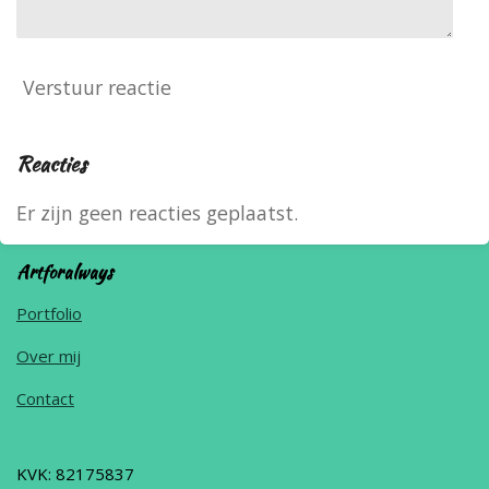
Verstuur reactie
Reacties
Er zijn geen reacties geplaatst.
Artforalways
Portfolio
Over mij
Contact
KVK: 82175837