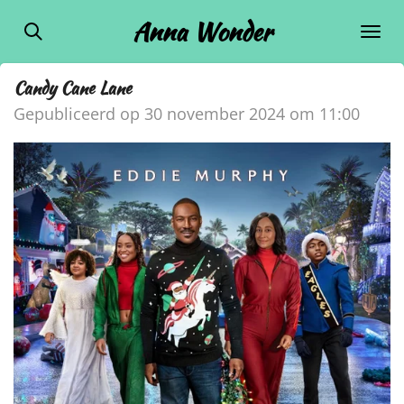
Ga
Anna Wonder
direct
naar
Candy Cane Lane
de
Gepubliceerd op 30 november 2024 om 11:00
hoofdinhoud