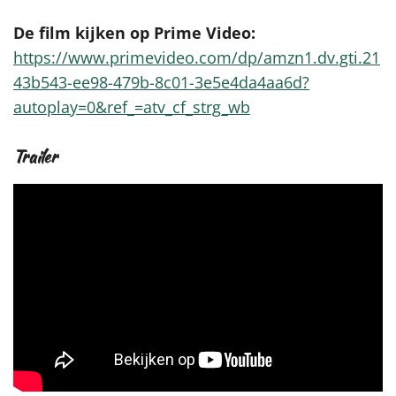
De film kijken op Prime Video:
https://www.primevideo.com/dp/amzn1.dv.gti.21
43b543-ee98-479b-8c01-3e5e4da4aa6d?
autoplay=0&ref_=atv_cf_strg_wb
Trailer