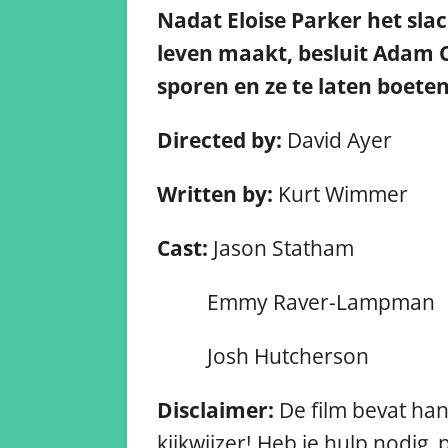
Nadat Eloise Parker het sla
leven maakt, besluit Adam 
sporen en ze te laten boete
Directed by:
David Ayer
Written by:
Kurt Wimmer
Cast:
Jason Statham
Emmy Raver-Lampman
Josh Hutcherson
Disclaimer:
De film bevat han
kijkwijzer! Heb je hulp nodig