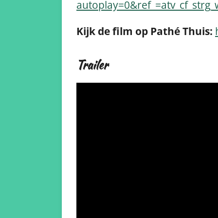
autoplay=0&ref_=atv_cf_strg
Kijk de film op Pathé Thuis:
Trailer