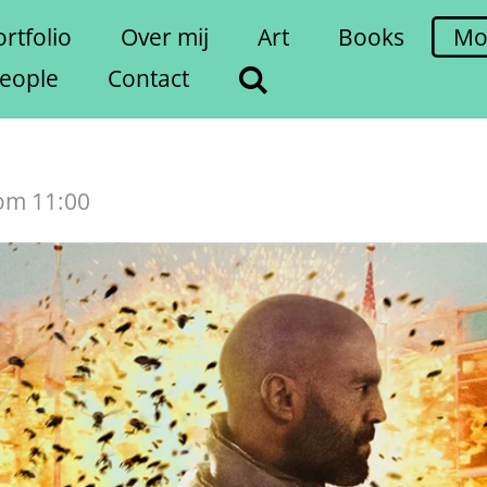
rtfolio
Over mij
Art
Books
Mo
eople
Contact
 om 11:00