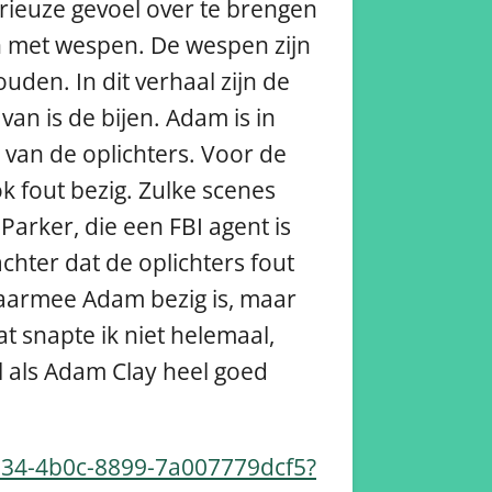
rieuze gevoel over te brengen
en met wespen. De wespen zijn
uden. In dit verhaal zijn de
an is de bijen. Adam is in
 van de oplichters. Voor de
ok fout bezig. Zulke scenes
arker, die een FBI agent is
hter dat de oplichters fout
 waarmee Adam bezig is, maar
t snapte ik niet helemaal,
ol als Adam Clay heel goed
534-4b0c-8899-7a007779dcf5?