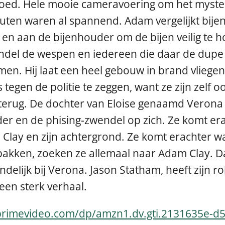
 goed. Hele mooie cameravoering om het myste
nuten waren al spannend. Adam vergelijkt bij
en aan de bijenhouder om de bijen veilig te ho
ndel de wespen en iedereen die daar de dupe v
emen. Hij laat een heel gebouw in brand vliegen
 tegen de politie te zeggen, want ze zijn zelf o
erug. De dochter van Eloise genaamd Verona P
r en de phising-zwendel op zich. Ze komt erac
m Clay en zijn achtergrond. Ze komt erachter
 pakken, zoeken ze allemaal naar Adam Clay. Da
indelijk bij Verona. Jason Statham, heeft zijn r
een sterk verhaal.
primevideo.com/dp/amzn1.dv.gti.2131635e-d