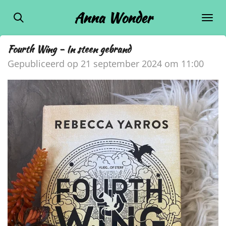
Ga
Anna Wonder
direct
naar
Fourth Wing - In steen gebrand
de
Gepubliceerd op 21 september 2024 om 11:00
hoofdinhoud