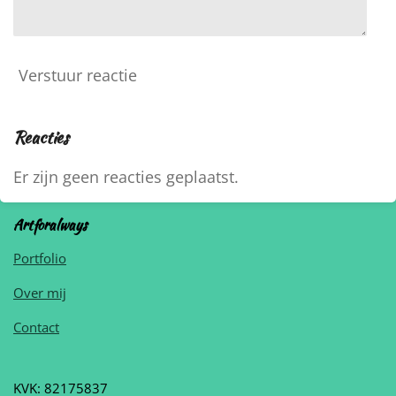
Verstuur reactie
Reacties
Er zijn geen reacties geplaatst.
Artforalways
Portfolio
Over mij
Contact
KVK: 82175837